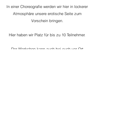
In einer Choreografie werden wir hier in lockerer
Atmosphäre unsere erotische Seite zum
Vorschein bringen.
Hier haben wir Platz für bis zu 10 Teilnehmer.
Der Workshop kann auch bei euch vor Ort
stattfinden, und die Fahrtkosten sind bis 20 km
in der Gebühr enthalten. Ab einer Fahrt von 20
km berechnen wir 0,60 Euro pro Kilometer.
​Wir haben bei uns im Studio Platz für bis zu 10
Teilnehmern.