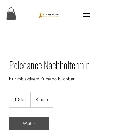
Poledance Nachholtermin
Nur mit aktivem Kursabo buchbar.
1 Std.
1
Studio
S
t
d
Weiter