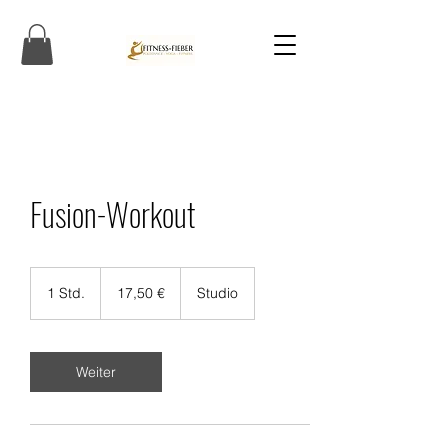
Fusion-Workout
17,50
Euro
1 Std.
1
17,50 €
Studio
S
t
d
Weiter