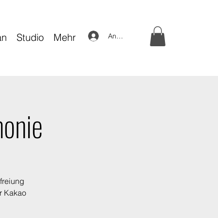
an
Studio
Mehr
Anmelden
monie
freiung
er Kakao