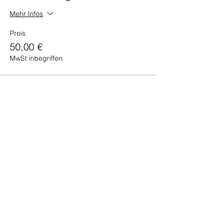
Mehr Infos
Preis
50,00 €
MwSt inbegriffen
Verkauf beendet
Tickettyp
Be Fit Mitglied
Mehr Infos
Preis
40,00 €
MwSt inbegriffen