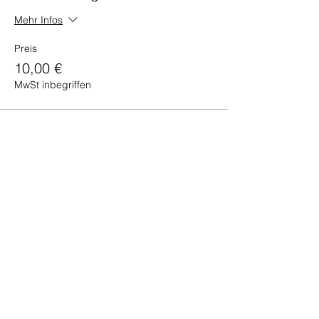
Mehr Infos
Preis
10,00 €
MwSt inbegriffen
Verkauf beendet
Tickettyp
Teilnahme regulär
Mehr Infos
Preis
50,00 €
MwSt inbegriffen