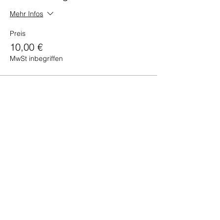
Mehr Infos
Preis
10,00 €
MwSt inbegriffen
Verkauf beendet
Tickettyp
Clever Fit Mitglied
Mehr Infos
Preis
40,00 €
MwSt inbegriffen