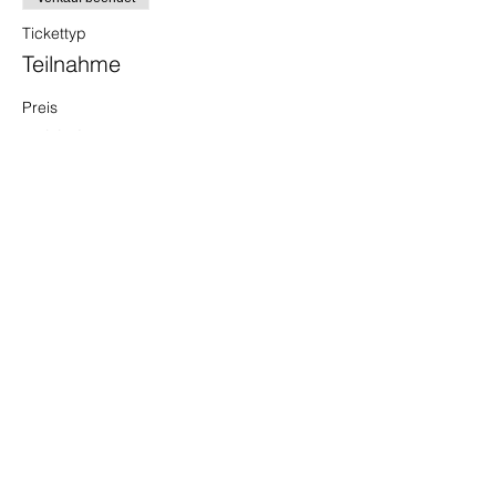
Tickettyp
Teilnahme
Preis
5,00 €
MwSt inbegriffen
Diese Veranstaltung teilen
©2022 Fitness-Fieber |
Impressum
Datenschutz